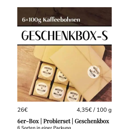
26
€
4,35
€
/
100
g
6er-Box | Probierset | Geschenkbox
6 Sorten in einer Packung