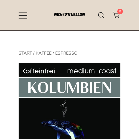
Zum
Inhalt
0
springen
Specialty Coffee aus Hallstadt bei
Wicked’n’Mellow
Bamberg
START
/
KAFFEE
/
ESPRESSO