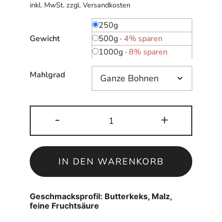
inkl. MwSt.
zzgl.
Versandkosten
250g
500g
·
4% sparen
Gewicht
1000g
·
8% sparen
Mahlgrad
Decaf
-
+
/
3ntkoffeinierter
|
IN DEN WARENKORB
Kolumbien
Menge
Geschmacksprofil: Butterkeks, Malz,
feine Fruchtsäure