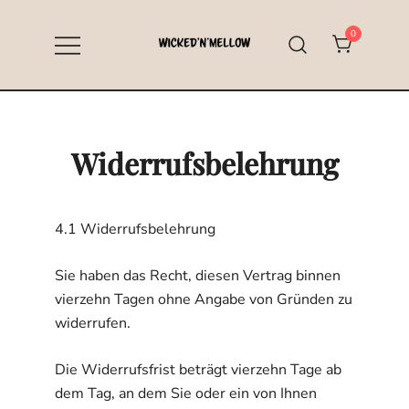
Zum
Inhalt
0
springen
Specialty Coffee aus Hallstadt bei
Wicked’n’Mellow
Bamberg
Widerrufsbelehrung
4.1 Widerrufsbelehrung
Sie haben das Recht, diesen Vertrag binnen
vierzehn Tagen ohne Angabe von Gründen zu
widerrufen.
Die Widerrufsfrist beträgt vierzehn Tage ab
dem Tag, an dem Sie oder ein von Ihnen