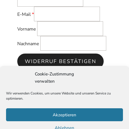
E-Mail
*
E-
Vorname
Mail
(wiederholen)
*
Nachname
WIDERRUF BESTÄTIGEN
Cookie-Zustimmung
verwalten
Wir verwenden Cookies, um unsere Website und unseren Service zu
VERTRAG WIDERRUFEN
optimieren.
Shop
Alle Produkte
Filterkaffee
Espresso
Vollautomaten
Akzeptieren
(Kaffee)
Ablehnen