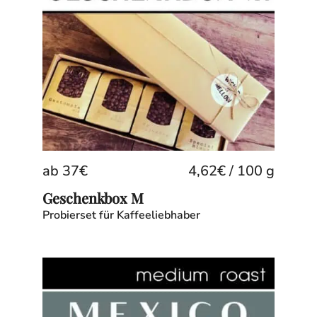
ab
37
€
4,62
€
/
100
g
Geschenkbox M
Probierset für Kaffeeliebhaber