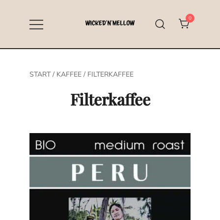
Zum
Inhalt
0
springen
Specialty Coffee aus Hallstadt bei
Wicked’n’Mellow
Bamberg
START
/
KAFFEE
/ FILTERKAFFEE
Filterkaffee