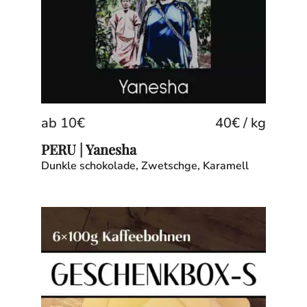
ab
10
€
40
€
/
kg
PERU | Yanesha
Dunkle s
chokolade, Zwetschge, Karamell