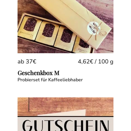
ab
37
€
4,62
€
/
100
g
Geschenkbox M
Probierset für Kaffeeliebhaber