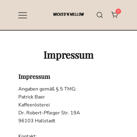
Zum
Inhalt
0
springen
Specialty Coffee aus Hallstadt bei
Wicked’n’Mellow
Bamberg
Impressum
Impressum
Angaben gemäß § 5 TMG:
Patrick Baer
Kaffeerösterei
Dr. Robert-Pfleger Str. 19A
96103 Hallstadt
Kontakt: