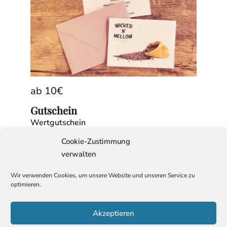
ab
10
€
Gutschein
Wertgutschein
Cookie-Zustimmung
verwalten
Wir verwenden Cookies, um unsere Website und unseren Service zu
VERTRAG WIDERRUFEN
optimieren.
Shop
Alle Produkte
Filterkaffee
Espresso
Vollautomaten
Akzeptieren
(Kaffee)