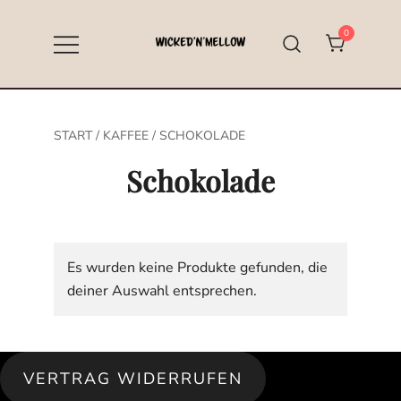
Zum
Inhalt
0
springen
Specialty Coffee aus Hallstadt bei
Wicked’n’Mellow
Bamberg
START
/
KAFFEE
/ SCHOKOLADE
Schokolade
Es wurden keine Produkte gefunden, die
deiner Auswahl entsprechen.
VERTRAG WIDERRUFEN