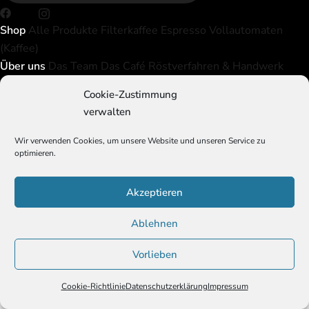
Shop
Alle Produkte
Filterkaffee
Espresso
Vollautomaten
(Kaffee)
Über uns
Das Team
Das Café
Röstverfahren & Handwerk
Öffnungszeiten / Kontakt
Cookie-Zustimmung
Sonstiges
Versand
Richtige Zubereitung
Kaffee mahlen
verwalten
Impressum
Datenschutz
AGB
EU Cookie-Richtlinie
© 2026 Wicked'n'Mellow
Wir verwenden Cookies, um unsere Website und unseren Service zu
optimieren.
Akzeptieren
Ablehnen
Vorlieben
Cookie-Richtlinie
Datenschutzerklärung
Impressum